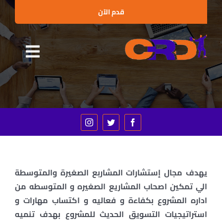
Ski
قدم الآن
t
conten
Toggle
الرئيسية
gation
من نحن
البرامج التدريبية
الإستشارات
العملاء والشراكات
يهدف مجال إستشارات المشاربع الصغيرة والمتوسطة
الي تمكين اصحاب المشاريع الصغيره و المتوسطه من
الأخبار
اداره المشروع بكفاءة و فعاليه و اكتساب مهارات و
استراتيجيات التسويق الحديث للمشروع بهدف تنميه
الفعاليات