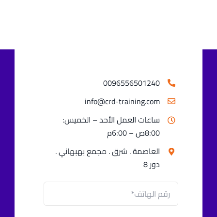
0096556501240⁩
info@crd-training.com
ساعات العمل الأحد – الخميس:
8:00ص – 6:00م
العاصمة . شرق . مجمع بهبهاني .
دور 8