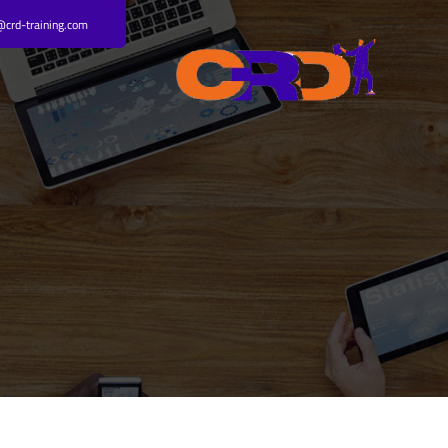
Ski
@crd-training.com
t
conten