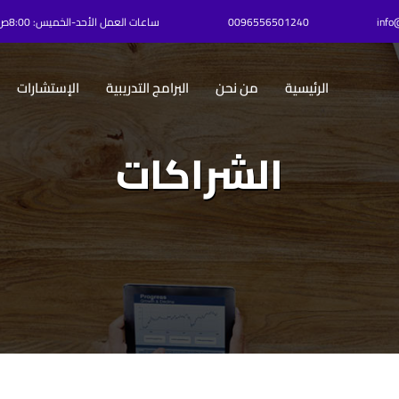
info
0096556501240⁩
ساعات العمل الأحد-الخميس: 8:00ص – 6:00م
الرئيسية
من نحن
البرامج التدريبية
الإستشارات
الشراكات