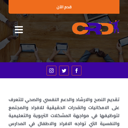
Ski
قدم الآن
t
conten
Toggle
الرئيسية
gation
من نحن
البرامج التدريبية
الإستشارات
العملاء والشراكات
تقديم النصح والارشاد والدعم النفسي والصحي للتعرف
على الامكانيات والقدرات الحقيقية للافراد والمجتمع
الأخبار
لتوظيفها في مواجهة المشكلات التربوية والتعليمية
والنفسية التي تواجه الافراد والاطفال في المدارس
الفعاليات