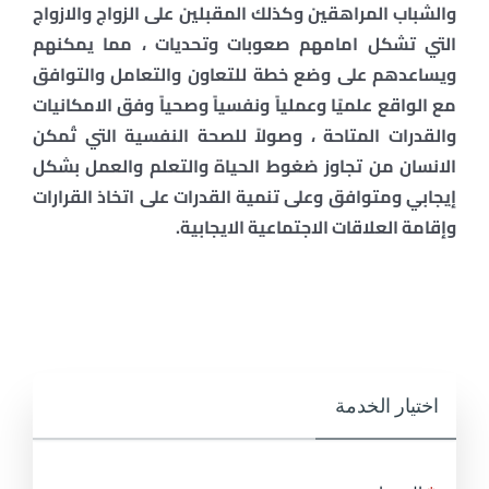
والشباب المراهقين وكذلك المقبلين على الزواج والازواج
اتصل بنا
التي تشكل امامهم صعوبات وتحديات ، مما يمكنهم
ويساعدهم على وضع خطة للتعاون والتعامل والتوافق
مع الواقع علميًا وعملياً ونفسياً وصحياً وفق الامكانيات
والقدرات المتاحة ، وصولاً للصحة النفسية التي تُمكن
الانسان من تجاوز ضغوط الحياة والتعلم والعمل بشكل
إيجابي ومتوافق وعلى تنمية القدرات على اتخاذ القرارات
وإقامة العلاقات الاجتماعية الايجابية.
اختيار الخدمة