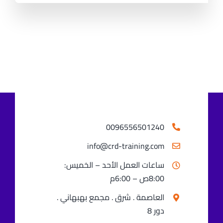
0096556501240⁩
info@crd-training.com
ساعات العمل الأحد – الخميس:
8:00ص – 6:00م
العاصمة . شرق . مجمع بهبهاني .
دور 8