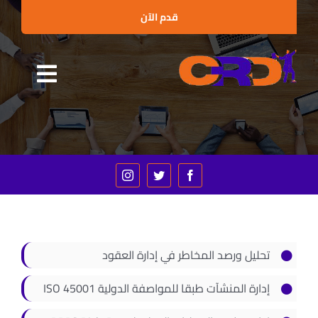
Ski
قدم الآن
t
conten
Toggle
الرئيسية
gation
من نحن
البرامج التدريبية
الإستشارات
العملاء والشراكات
تحليل ورصد المخاطر في إدارة العقود
الأخبار
إدارة المنشآت طبقا للمواصفة الدولية ISO 45001
الفعاليات