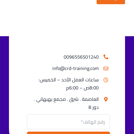
0096556501240⁩
info@crd-training.com
ساعات العمل الأحد – الخميس:
8:00ص – 6:00م
العاصمة . شرق . مجمع بهبهاني .
دور 8