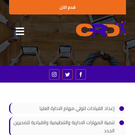
Ski
قدم الآن
t
conten
Toggle
الرئيسية
gation
من نحن
البرامج التدريبية
الإستشارات
العملاء والشراكات
إعداد القيادات لتولي مهام الادارة العليا
الأخبار
تنمية المهارات الادارية والتنظيمية والقيادية للمديرين
الفعاليات
الجدد