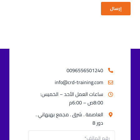
إرسال
0096556501240⁩
info@crd-training.com
ساعات العمل الأحد – الخميس:
8:00ص – 6:00م
العاصمة . شرق . مجمع بهبهاني .
دور 8