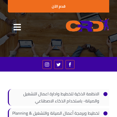
Ski
قدم الآن
t
conten
Toggle
الرئيسية
gation
من نحن
البرامج التدريبية
الإستشارات
العملاء والشراكات
الانظمة الذكية لتخطيط وادارة اعمال التشغيل
الأخبار
والصيانة- باستخدام الذكاء الاصطناعي
الفعاليات
تخطيط وبرمجة أعمال الصيانة والتشغيل Planning &