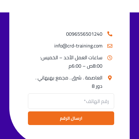
0096556501240⁩
info@crd-training.com
ساعات العمل الأحد – الخميس:
8:00ص – 6:00م
العاصمة . شرق . مجمع بهبهاني .
دور 8
ارسال الرقم