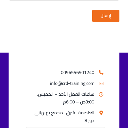
إرسال
0096556501240⁩
info@crd-training.com
ساعات العمل الأحد – الخميس:
8:00ص – 6:00م
العاصمة . شرق . مجمع بهبهاني .
دور 8