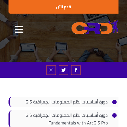
Ski
قدم الآن
t
conten
Toggle
الرئيسية
gation
من نحن
البرامج التدريبية
الإستشارات
العملاء والشراكات
دورة أساسيات نظم المعلومات الجغرافية GIS
الأخبار
دورة أساسيات نظم المعلومات الجغرافية GIS
الفعاليات
Fundamentals with ArcGIS Pro