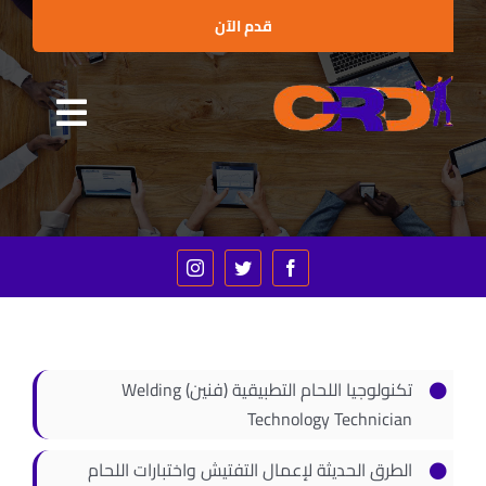
Ski
قدم الآن
t
conten
Toggle
الرئيسية
gation
من نحن
البرامج التدريبية
الإستشارات
العملاء والشراكات
تكنولوجيا اللحام التطبيقية (فنين) Welding
الأخبار
Technology Technician
الفعاليات
الطرق الحديثة لإعمال التفتيش واختبارات اللحام