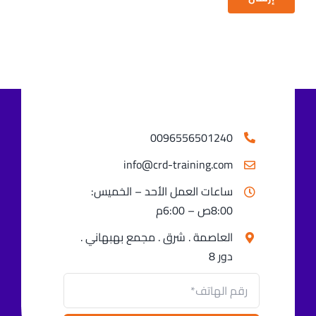
0096556501240⁩
info@crd-training.com
ساعات العمل الأحد – الخميس:
8:00ص – 6:00م
العاصمة . شرق . مجمع بهبهاني .
دور 8