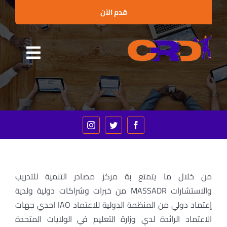
Ski
قدم الآن
t
conten
Toggle
الرئيسية
gation
من نحن
البرامج التدريبية
الإستشارات
العملاء والشراكات
من خلال ما يتمتع بة مركز مصادر التنمية للتدريب
والاستشارات MASSADR من خبرات وشراكات دولية ولدية
الأخبار
إعتماد دولي من المنظمة الدولية للاعتماد IAO احدي جهات
الاعتماد الرائدة لدي وزارة التعليم في الولايات المتحدة
الفعاليات