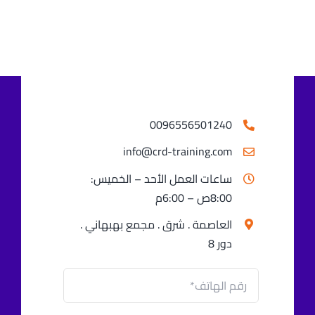
اتصل بنا
0096556501240⁩
info@crd-training.com
ساعات العمل الأحد – الخميس:
8:00ص – 6:00م
العاصمة . شرق . مجمع بهبهاني .
دور 8