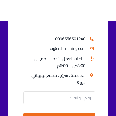
اتصل بنا
0096556501240⁩
info@crd-training.com
ساعات العمل الأحد – الخميس:
8:00ص – 6:00م
العاصمة . شرق . مجمع بهبهاني .
دور 8