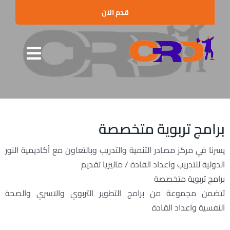
Ski
قدم الآن
t
conten
Toggle
الرئيسية
gation
من نحن
برامج تربوية متخصصة
البرامج التدريبية
يسرنا في مركز مصادر التنمية والتدريب وبالتعاون مع أكاديمية النور
الإستشارات
الدولية للتدريب واعداد القادة / ماليزيا تقديم
العملاء والشراكات
برامج تربوية متخصصة
تتضمن مجموعة من برامج التطوير التربوي والاسري والصحة
الأخبار
النفسية واعداد القادة
الفعاليات