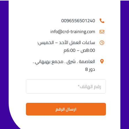
0096556501240⁩
info@crd-training.com
ساعات العمل الأحد – الخميس:
8:00ص – 6:00م
العاصمة . شرق . مجمع بهبهاني .
دور 8
ارسال الرقم