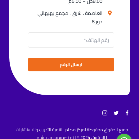
8:00ص – 6:00م
العاصمة . شرق . مجمع بهبهاني .
دور 8
ارسال الرقم
جميع الحقوق محفوظة لمركز مصادر التنمية للتدريب والاستشارات
| الحقوق 2024 © | تم تصميمه من
ياشام