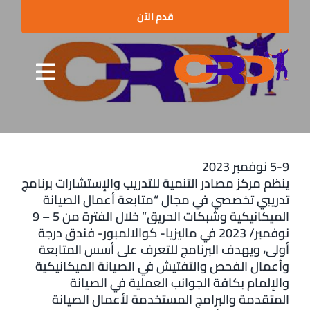
Ski
قدم الآن
t
conten
Toggle
الرئيسية
gation
من نحن
5-9 نوفمبر 2023
البرامج التدريبية
ينظم مركز مصادر التنمية للتدريب والإستشارات برنامج
تدريبي تخصصي في مجال “متابعة أعمال الصيانة
الإستشارات
الميكانيكية وشبكات الحريق” خلال الفترة من 5 – 9
نوفمبر/ 2023 في ماليزيا- كوالالمبور- فندق درجة
العملاء والشراكات
أولى، ويهدف البرنامج للتعرف على أسس المتابعة
وأعمال الفحص والتفتيش في الصيانة الميكانيكية
الأخبار
والإلمام بكافة الجوانب العملية في الصيانة
المتقدمة والبرامج المستخدمة لأعمال الصيانة
الفعاليات