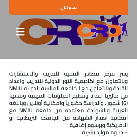
Ski
قدم الآن
t
conten
Toggle
الرئيسية
gation
من نحن
يسر مركز مصادر التنمية للتدريب والاستشارات
البرامج التدريبية
وبالتعاون مع اكاديمية النور الدولية للتدريب واعداد
القادة وبالتعاون مع الجامعة الماليزية الدولية NMIU
الإستشارات
في ماليزيا اعداد وتنظيم الدبلومات المهنية ومدتها
(6) شهور ، والدراسة حضورياً وامكانية أونلاين وباللغه
العملاء والشراكات
العربية والشهادة معتمدة من جامعة NMIU مع
امكانية اصدار الشهادة من الجامعة البريطانية او
الأخبار
الامريكية وبرسوم إضافية :
– دبلوم موارد بشرية
الفعاليات