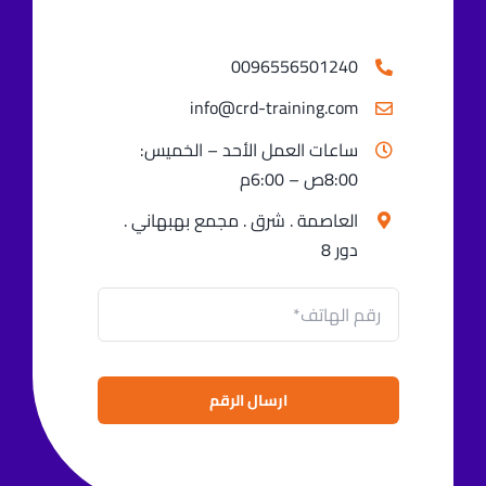
0096556501240⁩
info@crd-training.com
ساعات العمل الأحد – الخميس:
8:00ص – 6:00م
العاصمة . شرق . مجمع بهبهاني .
دور 8
ارسال الرقم