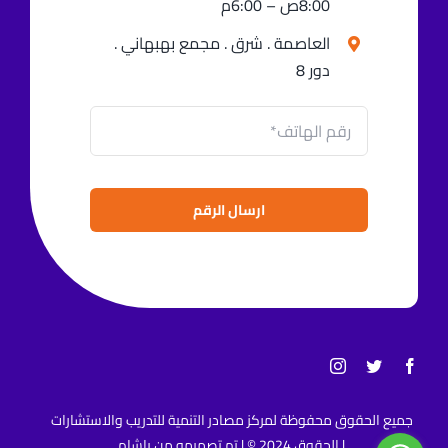
8:00ص – 6:00م
العاصمة . شرق . مجمع بهبهاني .
دور 8
ارسال الرقم
جميع الحقوق محفوظة لمركز مصادر التنمية للتدريب والاستشارات
| الحقوق 2024 © | تم تصميمه من
ياشام