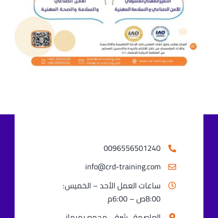
اتصل بنا
0096556501240⁩
info@crd-training.com
ساعات العمل الأحد – الخميس:
8:00ص – 6:00م
العاصمة . شرق . مجمع بهبهاني .