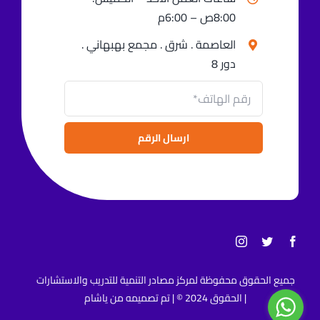
8:00ص – 6:00م
العاصمة . شرق . مجمع بهبهاني .
دور 8
ارسال الرقم
جميع الحقوق محفوظة لمركز مصادر التنمية للتدريب والاستشارات
| الحقوق 2024 © | تم تصميمه من
ياشام