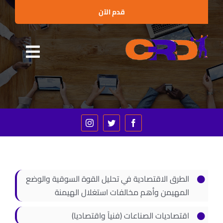
Ski
قدم الآن
t
conten
Toggle
الرئيسية
gation
من نحن
البرامج التدريبية
الإستشارات
العملاء والشراكات
الطرق الاقتصادية في تحليل القوة السوقية والوضع
الأخبار
المهيمن وأهم مخالفات استغلال الهيمنة
الفعاليات
اقتصاديات الصناعات (فنياً واقتصاديا)