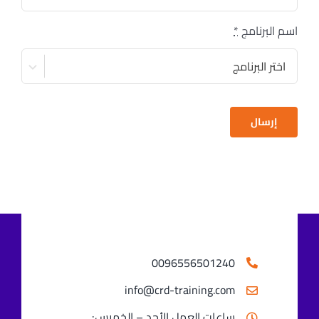
اسم البرنامج
*
إرسال
0096556501240⁩
info@crd-training.com
ساعات العمل الأحد – الخميس: