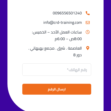
0096556501240⁩
info@crd-training.com
ساعات العمل الأحد – الخميس:
8:00ص – 6:00م
العاصمة . شرق . مجمع بهبهاني .
دور 8
ارسال الرقم